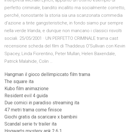
interpreta Michael Lynch, appunto un ottimo esempio di
perfetto criminale, bandito incallito ma socialmente corretto,
perché, nonostante la storia sia una scanzonata commedia
d'azione a tinte gangsteristiche, in fondo siamo pur sempre
nella verde Irlanda, e dunque non mancano i classici risvolti
sociali. 25/05/2001 · UN PERFETTO CRIMINALE trama cast
recensione scheda del film di Thaddeus O'Sullivan con Kevin
Spacey, Linda Fiorentino, Peter Mullan, Helen Baxendale,
Patrick Malahide, Colin …
Hangman il gioco dellimpiccato film trama
The square ita
Kubo film animazione
Resident evil 4 guida
Due comici in paradiso streaming ita
47 metri trama come finisce
Giochi gratis da scaricare x bambini
Scandal serie tv trailer ita
Hogwarts mystery apk 2.6.1