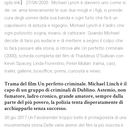
igds.link】 27/04/2020 · Michael Lynch è davvero uno come si
de- ve: ama teneramente le sue due mogli e i figli, si prende
cura degli uomini della sua banda e ogni furto che fa è un
capolavoro di astuzia e ingegno. Michael Lynch è il ladro che
ogni poliziotto sogna, invano, di catturare. Quando Michael
decide di farsi più audace e di mettere a segno il colpo che
lo farà passare alla storia, si ritrova alle Un perfetto criminale
(2000), scheda completa del film di Thaddeus O'Sullivan con
Kevin Spacey, Linda Fiorentino, Peter Mullan: trama, cast,
trailer, gallerie, boxoffice, premi, curiosità e news.
Trama del film Un perfetto criminale. Michael Linch è il
capo di un gruppo di criminali di Dublino. Astemio, non
fumatore, ladro cronico, grande amatore, sempre dalla
parte del più povero, la polizia tenta disperatamente di
acchiapparlo senza successo.
30 giu 2017 Un Fassbender troppo bello è protagonista di una
movimentata storia Delle varie anime del film la più riuscita è