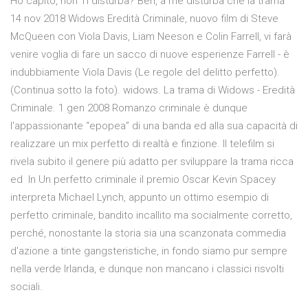
Ho capito, non Ti disturba? Beh, a me disturba che la trama
14 nov 2018 Widows Eredità Criminale, nuovo film di Steve
McQueen con Viola Davis, Liam Neeson e Colin Farrell, vi farà
venire voglia di fare un sacco di nuove esperienze Farrell - è
indubbiamente Viola Davis (Le regole del delitto perfetto).
(Continua sotto la foto). widows. La trama di Widows - Eredità
Criminale. 1 gen 2008 Romanzo criminale è dunque
l'appassionante “epopea” di una banda ed alla sua capacità di
realizzare un mix perfetto di realtà e finzione. Il telefilm si
rivela subito il genere più adatto per sviluppare la trama ricca
ed In Un perfetto criminale il premio Oscar Kevin Spacey
interpreta Michael Lynch, appunto un ottimo esempio di
perfetto criminale, bandito incallito ma socialmente corretto,
perché, nonostante la storia sia una scanzonata commedia
d'azione a tinte gangsteristiche, in fondo siamo pur sempre
nella verde Irlanda, e dunque non mancano i classici risvolti
sociali.