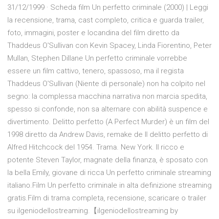
31/12/1999 · Scheda film Un perfetto criminale (2000) | Leggi
la recensione, trama, cast completo, critica e guarda trailer,
foto, immagini, poster e locandina del film diretto da
Thaddeus O'Sullivan con Kevin Spacey, Linda Fiorentino, Peter
Mullan, Stephen Dillane Un perfetto criminale vorrebbe
essere un film cattivo, tenero, spassoso, ma il regista
Thaddeus O'Sullivan (Niente di personale) non ha colpito nel
segno: la complessa macchina narrativa non marcia spedita,
spesso si confonde, non sa alternare con abilità suspence e
divertimento. Delitto perfetto (A Perfect Murder) è un film del
1998 diretto da Andrew Davis, remake de Il delitto perfetto di
Alfred Hitchcock del 1954. Trama. New York. Il ricco e
potente Steven Taylor, magnate della finanza, è sposato con
la bella Emily, giovane di ricca Un perfetto criminale streaming
italiano.Film Un perfetto criminale in alta definizione streaming
gratis.Film di trama completa, recensione, scaricare o trailer
su ilgeniodellostreaming.【ilgeniodellostreaming by