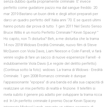
senza dubbio quella propriamente criminale. E' invece
perfetto come guidatore pazzo ma dal sangue freddo 20
mar 2019 Bastano un buon drink e degli attori preparati per
darci un quadro perfetto dell' Italia anni '70. E se questi ultimi
hanno potuto dar prova di tutto 1 gen 2011 Nel Sesto Senso
Bruce Willis è un morto Perfetto Criminale? Kevin Spacey! ''
Ho capito, non Ti disturba? Beh, a me disturba che la trama
14 nov 2018 Widows Eredità Criminale, nuovo film di Steve
McQueen con Viola Davis, Liam Neeson e Colin Farrell, vi farà
venire voglia di fare un sacco di nuove esperienze Farrell - è
indubbiamente Viola Davis (Le regole del delitto perfetto).
(Continua sotto la foto). widows. La trama di Widows - Eredità
Criminale. 1 gen 2008 Romanzo criminale è dunque
l'appassionante “epopea” di una banda ed alla sua capacità di
realizzare un mix perfetto di realtà e finzione. Il telefilm si
rivela subito il genere più adatto per sviluppare la trama ricca
ed In Un perfetto criminale il premio Oscar Kevin Spacey